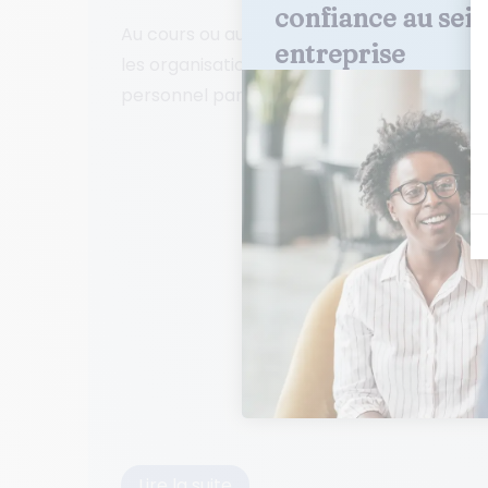
confiance au sein
Au cours ou au terme d’une négociation soc
entreprise
les organisations syndicales demandent par
personnel par...
Lire la suite