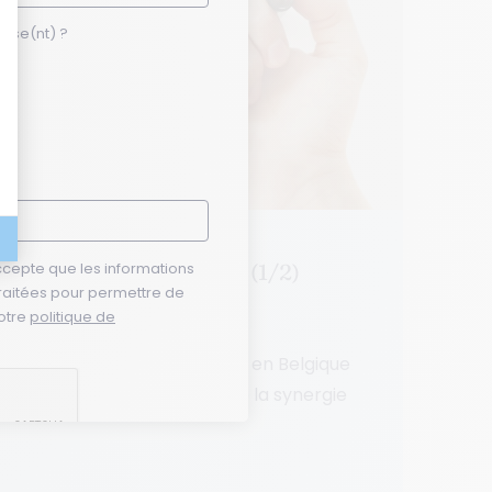
esse(nt) ?
se
ccepte que les informations
formance, conciliables? (1/2)
 traitées pour permettre de
otre
politique de
telles qu’elles sont organisées en Belgique
évention des conflits ainsi que la synergie