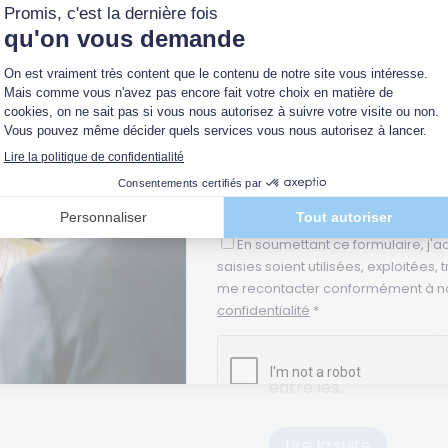
 de votre 
iale, l’employeur ou
Quelle(s) thématique(s) vous intér
fois à consulter le
Relations sociales en entreprise
Conflits au travail ou en entrepri
Médiation
Négociation
Adresse email *
En soumettant ce formulaire, j'a
Syndicalisme et per
saisies soient utilisées, exploitées,
Sep 25, 2022
me recontacter conformément à n
confidentialité
*
Les relations sociales 
ont pour objectif la pr
entre les...
Lire la suite