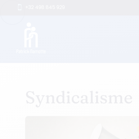
+32 498 845 929

Syndicalisme