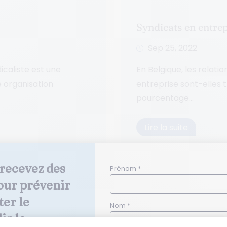
Syndicats en entre
Sep 25, 2022
icaliste est une
En Belgique, les relat
e organisation
entreprise sont-elles tr
pourcentage...
Lire la suite
recevez des 
Prénom *
our prévenir 
se
ter le 
Nom *
r la 