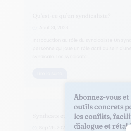
Qu’est-ce qu’un syndicaliste?
Août 31, 2023
Introduction au rôle du syndicaliste Un synd
personne qui joue un rôle actif au sein d'un
syndicale. Les syndicats...
Lire la suite
Abonnez-vous et 
outils concrets p
Syndicats et référendum en entrepri
les conflits, facili
dialogue et rétabli
Sep 25, 2022