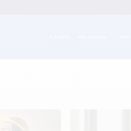
À propos
Mes 
Mes services