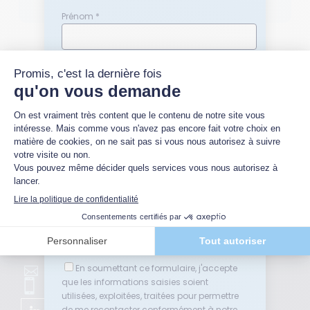
Prénom *
1
2
3
4
5
Nom *
Quelle(s) thématique(s) vous intéresse(nt)
?
Relations sociales en entreprise
Conflits au travail ou en entreprise
Médiation
Négociation
Adresse email *
INFORMATIONS DE CONTACT
pn@nexos.be
En soumettant ce formulaire, j'accepte

+32 498 845 929
que les informations saisies soient

utilisées, exploitées, traitées pour permettre
de me recontacter conformément à notre