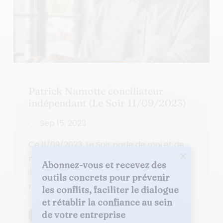
Patrick Namotte conciliateur
indépendant (Le Soir 11/09/2023)
Sep 15, 2023
Ce 11/09/2023, Le Soir parle de moi et de
mon job ✨ … suite à une interview réalisée
Abonnez-vous et recevez des 
il y a quelques jours, l’occasion de
outils concrets pour prévenir 
rencontrer un journaliste...
les conflits, faciliter le dialogue 
et rétablir la confiance au sein 
de votre entreprise
Lire la suite