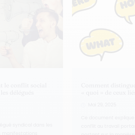
le conflit social
Comment distinguer 
 les délégués
« quoi » de ceux li
Mai 29, 2025
Ce document explique 
légué syndical dans les
conflit au travail porta
es manifestations
portant sur la manière.