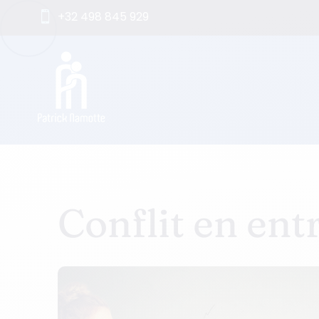
+32 498 845 929

Conflit en ent