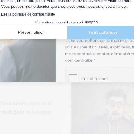
Médiation
managers: comment réa
Négociation
un délégué syndical...
Adresse email *
Lire la suite
En soumettant ce formulaire, j'a
saisies soient utilisées, exploitées,
me recontacter conformément à n
confidentialité
*
nflit direct avec
fficacement face à un
rivilégiant le dialogue