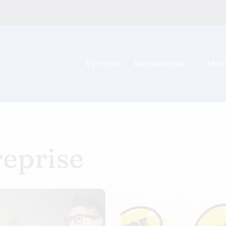
À propos
Mes 
Mes services
reprise