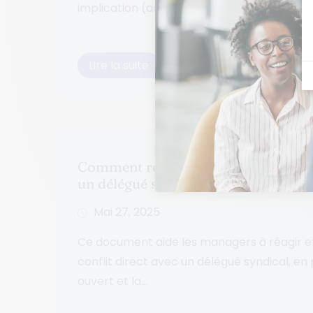
implication (active...
Lire la suite
Comment réagir lorsque je suis en co
un délégué syndical ?
Mai 27, 2025
Ce document aide les managers à réagir e
conflit direct avec un délégué syndical, en p
ouvert et la...