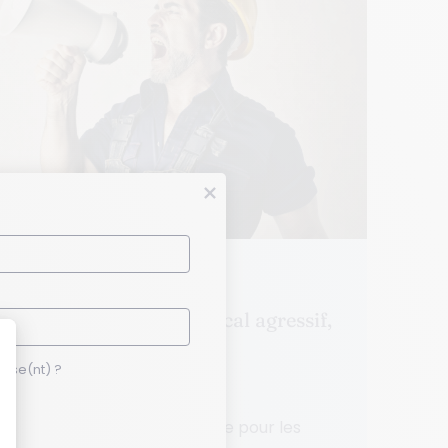
que je suis en conflit
ct avec un délégué syndical agressif,
esse(nt) ?
e problématique essentielle pour les
se