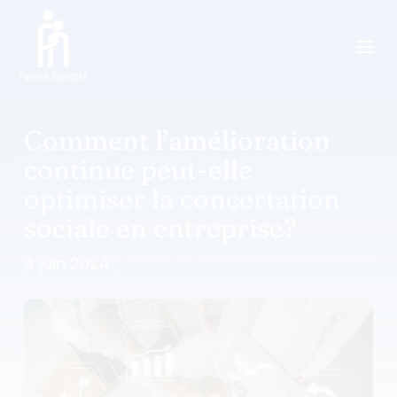
a
Comment l’amélioration
continue peut-elle
optimiser la concertation
sociale en entreprise?
4 juin 2024