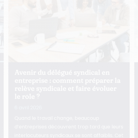
Comment structurer la relation
la
avec les délégués syndicaux pour
sécuriser vos décisions ?
5 avril 2026
Une relation mal structurée avec les
délégués syndicaux fragilise les décisions,
urs
ralentit l’exécution et use la ligne
 Cet
managériale. Cet article…