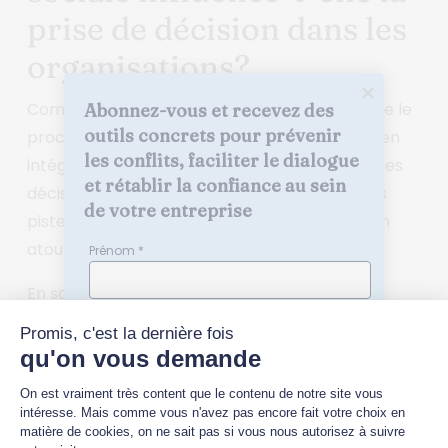
prise de décision dans les
organisations?
Comment la concertation sociale enrichit-elle le
Abonnez-vous et recevez des 
outils concrets pour prévenir 
processus décisionnel de votre organisation, en
les conflits, faciliter le dialogue 
intégrant la diversité des perspectives pour des
et rétablir la confiance au sein 
décisions plus inclusives et efficaces. Voici des
de votre entreprise
pistes pour transformer la concertation en un
atout stratégique clé.
Prénom *
En savoir plus
Nom *
Comment mesurer
l’efficacité de la
Quelle(s) thématique(s) vous intéresse(nt)
concertation sociale dans
?
Relations sociales en entreprise