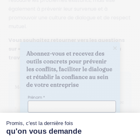
résoudre les problèmes existants, mais vise
également à prévenir leur survenue et à
promouvoir une culture de dialogue et de respect
mutuel.
Vous souhaitez retourner vers les questions
sur « le conflit en entreprise ou le conflit au
Abonnez-vous et recevez des 
travail », cliquez
ici
outils concrets pour prévenir 
les conflits, faciliter le dialogue 
et rétablir la confiance au sein 
de votre entreprise
Mes derniers articles
Prénom *
Comment structurer la relation avec
les délégués syndicaux pour
sécuriser vos décisions ?
5 Avr 2026
Nom *
Délégué syndical en Belgique :