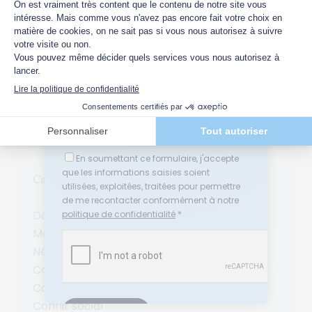
Quelle(s) thématique(s) vous intéresse(nt)
profils, compétences, dérives et biais
?
de perception
4 Avr 2026

Relations sociales en entreprise
Conflits au travail ou en entreprise
Médiation
Conflit avec la délégation syndicale :
Négociation
gérer les tensions et prévenir les
crises
Adresse email *
3 Avr 2026
En soumettant ce formulaire, j'accepte
que les informations saisies soient
Catégories d’articles
utilisées, exploitées, traitées pour permettre
de me recontacter conformément à notre
Délégué syndical
politique de confidentialité
*
Médiation
Négociation
Concertation sociale
Conflit en entreprise
Conflit social