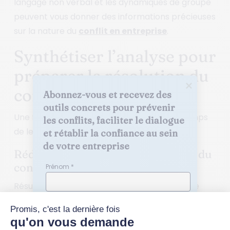
langage non verbal et les dynamiques de groupe
peuvent vous donner des informations précieuses
sur la nature du
conflit en entreprise
.
Synthétiser l’analyse pour
préparer la résolution du
conflit en entreprise
Abonnez-vous et recevez des 
outils concrets pour prévenir 
Une fois les informations collectées, il est temps
les conflits, faciliter le dialogue 
de les organiser.
et rétablir la confiance au sein 
de votre entreprise
Rédiger un diagnostic synthétique du
conflit en entreprise
Prénom *
Résumez de manière neutre les points clés de
votre analys :
Nom *
Les parties impliquées.