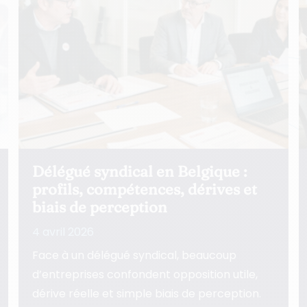
 syndical en Belgique :
Conflit ave
, compétences, dérives et
syndicale :
e perception
prévenir le
026
3 avril 2026
n délégué syndical, beaucoup
Un conflit ave
ises confondent opposition utile,
devient critiqu
elle et simple biais de perception.
coup. Cet artic