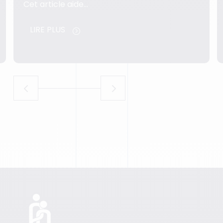
le aide…
LIRE PLUS
US