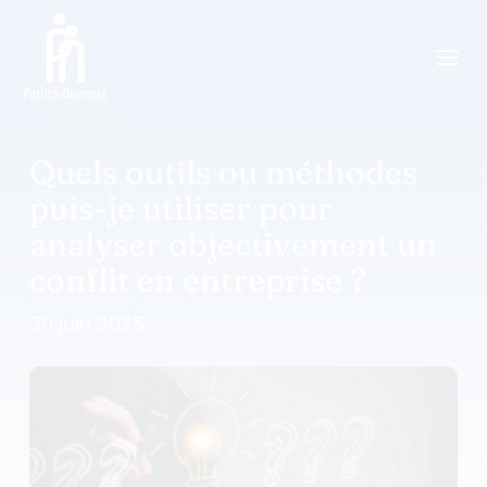
a
Quels outils ou méthodes
puis-je utiliser pour
analyser objectivement un
conflit en entreprise ?
30 juin 2025