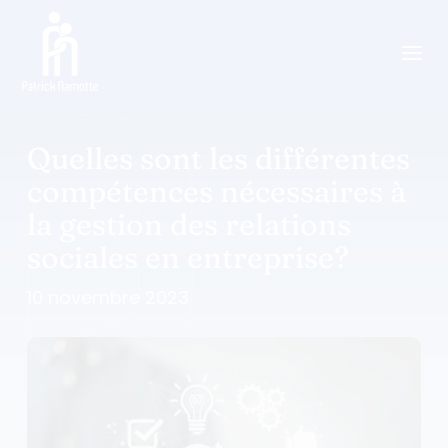
a
Quelles sont les différentes
compétences nécessaires à
la gestion des relations
sociales en entreprise?
10 novembre 2023