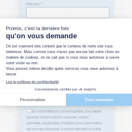
Prénom *
Prénom *
Nom *
Nom *
Quelle(s) thématique(s) vous intéresse(nt)
Quelle(s) thématique(s) vous intéresse(nt) ?
?
Relations sociales en entreprise

Relations sociales en entreprise
Conflits au travail ou en entreprise
Conflits au travail ou en entreprise
Médiation
Médiation
Négociation
Négociation
Adresse email *
Adresse email *
En soumettant ce formulaire, j'accepte que les
En soumettant ce formulaire, j'accepte
informations saisies soient utilisées, exploitées,
que les informations saisies soient
traitées pour permettre de me recontacter
utilisées, exploitées, traitées pour permettre
conformément à notre
politique de
de me recontacter conformément à notre