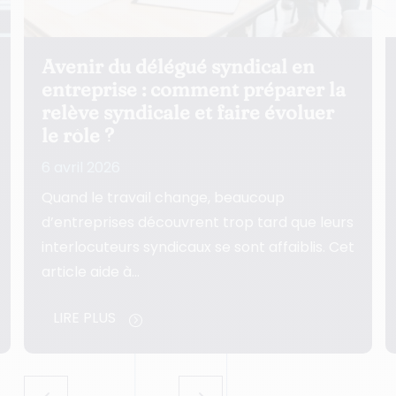
légué syndical en
Comment structur
 comment préparer la
avec les délégué
ale et faire évoluer
sécuriser vos déc
5 avril 2026
Une relation mal stru
 change, beaucoup
délégués syndicaux frag
couvrent trop tard que leurs
ralentit l’exécution et 
ndicaux se sont affaiblis. Cet
managériale. Cet arti
LIRE PLUS