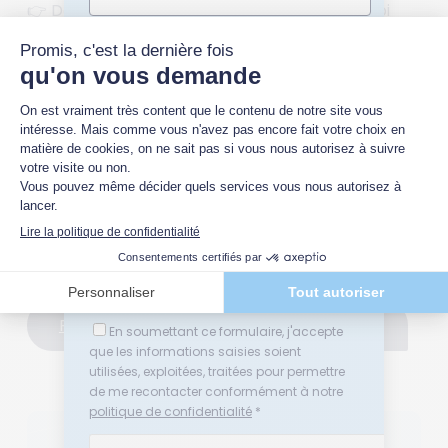
👉
Découvrez mes services
ou
contactez-moi
directement
pour un
accompagnement
Nom *
confidentiel
et sur
mesure
.
Quelle(s) thématique(s) vous intéresse(nt)
?
Plus d'articles sur les conflits en

entreprise
Relations sociales en entreprise
Conflits au travail ou en entreprise
Médiation
Négociation
Plus d'articles sur le conflit social
Adresse email *
Plus d'articles sur les délégués syndicaux
En soumettant ce formulaire, j'accepte
que les informations saisies soient
utilisées, exploitées, traitées pour permettre
de me recontacter conformément à notre
politique de confidentialité
*