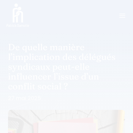
a
De quelle manière
l’implication des délégués
syndicaux peut-elle
influencer l’issue d’un
conflit social ?
27 mai 2025