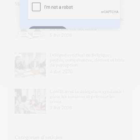
Mes derniers articles
Comment structurer la relation avec
les délégués syndicaux pour
sécuriser vos décisions ?
5 Avr 2026
Délégué syndical en Belgique :
profils, compétences, dérives et biais
de perception
4 Avr 2026
Conflit avec la délégation syndicale :
gérer les tensions et prévenir les
crises
3 Avr 2026
Catégories d’articles