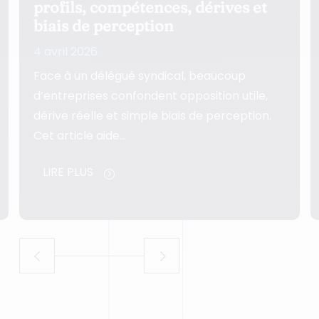
et
syndicale : gérer les tensions et
prévenir les crises
3 avril 2026
Un conflit avec la délégation syndicale ne
e,
devient critique ni par hasard ni d’un seul
on.
coup. Cet article aide les…
LIRE PLUS