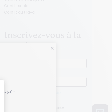
Conflit social
Conflit au travail
Inscrivez-vous à la
newsletter
Prénom *
Nom *
esse(nt) ?
Quelle(s) thématique(s) vous
intéresse(nt) ?
se
Relations sociales en entreprise