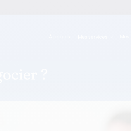
À propos
Mes 
Mes services
gocier ?