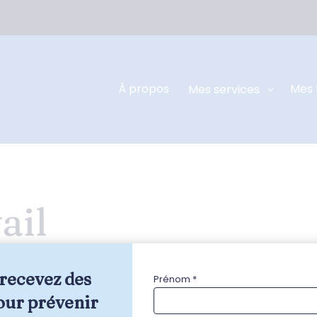
À propos
Mes 
Mes services
ail
recevez des 
Prénom *
our prévenir 
iner votre recherche ou utilisez le panneau de navigation 