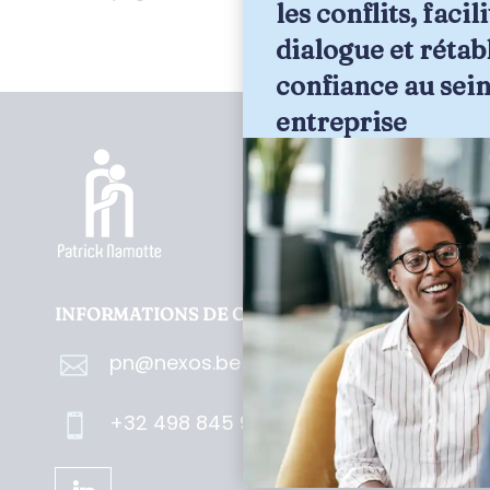
les conflits, facili
dialogue et rétabli
confiance au sein
entreprise
INFORMATIONS DE CONTACT
pn@nexos.be

+32 498 845 929
