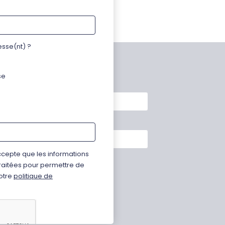
esse(nt) ?
SLETTER
se
ccepte que les informations
us intéresse(nt) ?
 traitées pour permettre de
otre
politique de
eprise
ntreprise