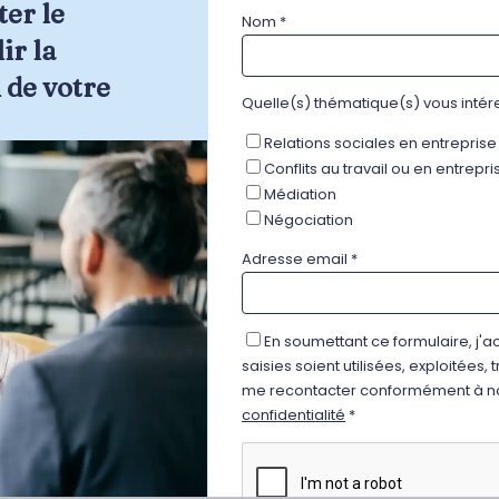
ter le 
Nom *
r la 
 de votre 
Quelle(s) thématique(s) vous intér
Relations sociales en entreprise
INSCRIVEZ-VOUS À LA NEW
Conflits au travail ou en entrepri
Prénom *
Médiation
Négociation
Adresse email *
Nom *
En soumettant ce formulaire, j'a
Quelle(s) thématique(s) vo
saisies soient utilisées, exploitées,
me recontacter conformément à n
Relations sociales en entr
confidentialité
*
Conflits au travail ou en e
Médiation
Négociation