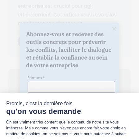
entreprise est crucial pour agir
efficacement. Cet article vous révèle les
manifestations directes et...
Abonnez-vous et recevez des 
Lire la suite
outils concrets pour prévenir 
les conflits, faciliter le dialogue 
et rétablir la confiance au sein 
de votre entreprise
Prénom *
Nom *
Quelle(s) thématique(s) vous intéresse(nt)
?
Relations sociales en entreprise