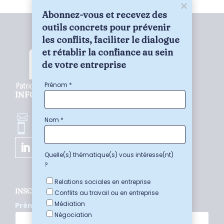
Abonnez-vous et recevez des 
outils concrets pour prévenir 
les conflits, faciliter le dialogue 
et rétablir la confiance au sein 
de votre entreprise
Prénom *
INFORMATIONS DE CONTACT
pn@nexos.be

Nom *
+32 498 845 929

Quelle(s) thématique(s) vous intéresse(nt)
?
Relations sociales en entreprise
INSCRIVEZ-VOUS À LA NEWSLETTER
Conflits au travail ou en entreprise
Médiation
Prénom *
Négociation