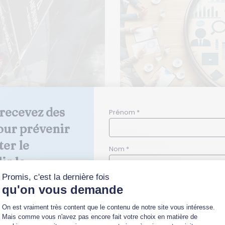
recevez des 
Prénom *
our prévenir 
eaux de management
Le dialogue dans la 
ter le 
l’atteinte d’un acco
Nom *
r la 
Mar 12, 2024
 de votre 
Quelle(s) thématique(s) vous intér
el du management
Le dialogue dans le cad
Relations sociales en entreprise
ssité pour les
social est une compos
Conflits au travail ou en entrepri
sociale et du dialogue...