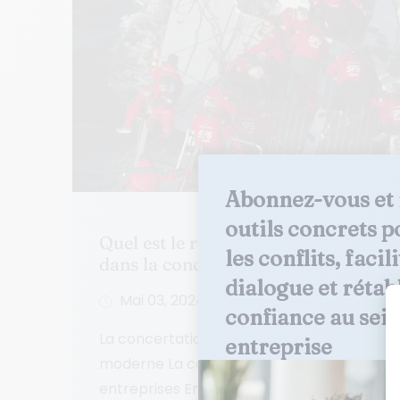
Abonnez-vous et 
outils concrets p
Quel est le rôle des différents niv
les conflits, facili
dans la concertation sociale?
dialogue et rétabli
Mai 03, 2024
confiance au sein
La concertation sociale: Un pilier essenti
entreprise
moderne La concertation sociale, une néce
entreprises En tant que manager,...