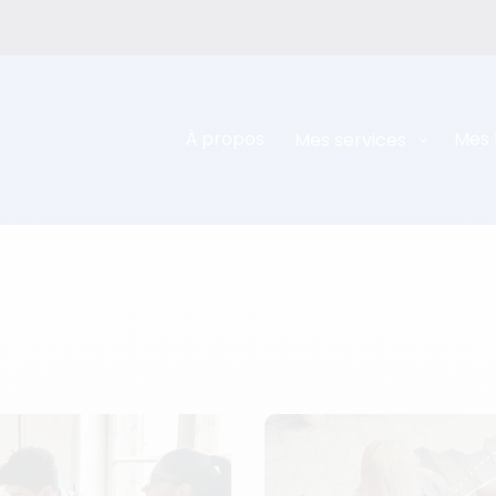
À propos
Mes 
Mes services