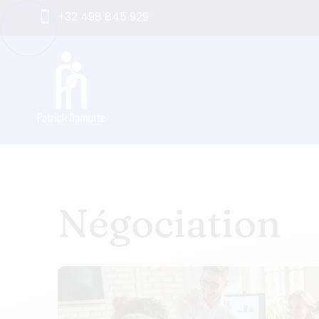
+32 498 845 929

Négociation