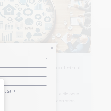
concertation sociale se limite-t-il à
rd?
esse(nt) ?
re de la concertation sociale Le dialogue
ante fondamentale de la concertation
se