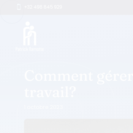
+32 498 845 929

Comment gérer 
travail?
1 octobre 2023