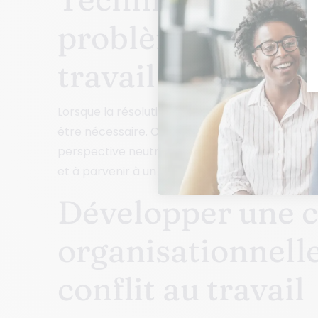
problèmes pour le
travail
Lorsque la résolution interne est difficile, la mé
être nécessaire. Ces médiateurs, internes ou ex
perspective neutre et aider les parties à comm
et à parvenir à un consensus.
Développer une c
organisationnelle
conflit au travail