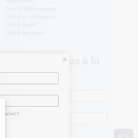
Négociation
Concertation sociale
Conflit en entreprise
Conflit social
Conflit au travail
Inscrivez-vous à la
newsletter
Prénom *
Nom *
esse(nt) ?
Quelle(s) thématique(s) vous
se