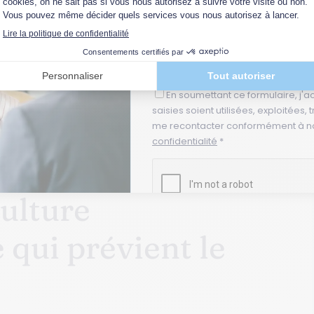
Médiation
Négociation
s conflits au
Adresse email *
En soumettant ce formulaire, j'a
diation ou la facilitation par une tierce partie peut
saisies soient utilisées, exploitées,
me recontacter conformément à n
ternes à l’organisation, peuvent offrir une
confidentialité
*
uniquer plus efficacement, à explorer les options
ulture
 qui prévient le