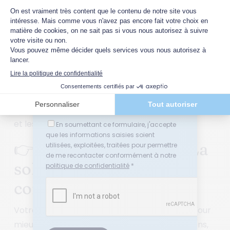
En répondant à ces attentes, vous,
managers
et
Quelle(s) thématique(s) vous intéresse(nt)
dirigeants
, ne faites pas que réduire les coûts
?
liés aux tensions ; vous construisez une
culture

Relations sociales en entreprise
d’entreprise
plus forte, un
dialogue social
plus
Conflits au travail ou en entreprise
riche et des équipes plus résilientes.
Médiation
Négociation
Transformer les défis du
conflit en entreprise
en
Adresse email *
opportunités de croissance est à portée de main,
à condition d’investir dans les bonnes stratégies
et les bons accompagnements.
En soumettant ce formulaire, j'accepte
que les informations saisies soient
👉 Expertise et outils : La
utilisées, exploitées, traitées pour permettre
de me recontacter conformément à notre
solution à vos défis de
politique de confidentialité
*
conflit au travail !
Votre entreprise exprime des besoins clairs pour
mieux gérer les
conflits au travail
: formations,