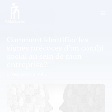
a
Comment identifier les
signes précoces d’un conflit
social au sein de mon
entreprise?
31 décembre 2023