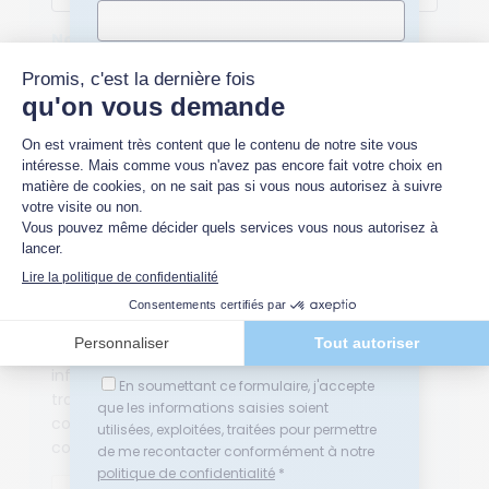
Nom *
Nom *
Quelle(s) thématique(s) vous intéresse(nt) ?
Quelle(s) thématique(s) vous intéresse(nt)
Relations sociales en entreprise
?
Conflits au travail ou en entreprise

Relations sociales en entreprise
Médiation
Conflits au travail ou en entreprise
Négociation
Médiation
Adresse email *
Négociation
Adresse email *
En soumettant ce formulaire, j'accepte que les
informations saisies soient utilisées, exploitées,
En soumettant ce formulaire, j'accepte
traitées pour permettre de me recontacter
que les informations saisies soient
conformément à notre
politique de
utilisées, exploitées, traitées pour permettre
confidentialité
*
de me recontacter conformément à notre
politique de confidentialité
*