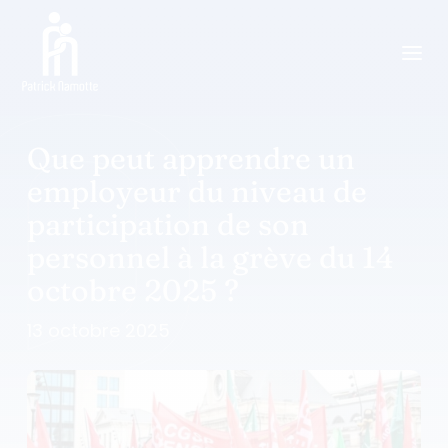
a
Que peut apprendre un
employeur du niveau de
participation de son
personnel à la grève du 14
octobre 2025 ?
13 octobre 2025