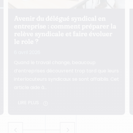
Avenir du délégué syndical en
C
entreprise : comment préparer la
a
relève syndicale et faire évoluer
s
le rôle ?
5
6 avril 2026
U
Quand le travail change, beaucoup
d
d’entreprises découvrent trop tard que leurs
r
interlocuteurs syndicaux se sont affaiblis. Cet
m
article aide à…
LIRE PLUS