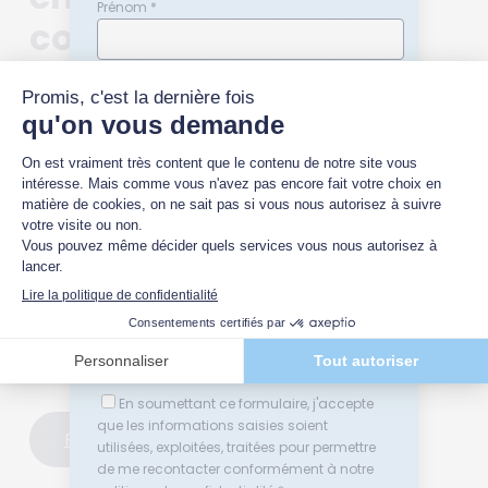
Prénom *
compréhension
👉 Vous souhaitez
analyser objectivement la
Nom *
participation à la
grève
dans votre entreprise
et
en tirer des enseignements utiles
pour le
Quelle(s) thématique(s) vous intéresse(nt)
management, la
concertation sociale
ou le climat
?
social ?

Relations sociales en entreprise
Conflits au travail ou en entreprise
Je vous
accompagne
, en toute confidentialité,
Médiation
dans cette
lecture stratégique et apaisée
des
Négociation
signaux sociaux internes.
Adresse email *
Contactez-moi
ici
.
En soumettant ce formulaire, j'accepte
que les informations saisies soient
Plus d'articles sur la grève
utilisées, exploitées, traitées pour permettre
de me recontacter conformément à notre