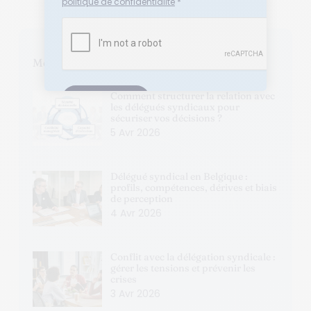
politique de confidentialité
*
Mes derniers articles
Comment structurer la relation avec
les délégués syndicaux pour
sécuriser vos décisions ?
5 Avr 2026
Délégué syndical en Belgique :
profils, compétences, dérives et biais
de perception
4 Avr 2026
Conflit avec la délégation syndicale :
gérer les tensions et prévenir les
crises
3 Avr 2026